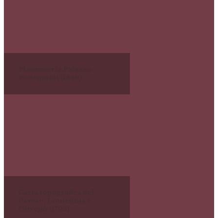
Planimetria Palazzo
Pedemonti (1846)
Carta topografica del
Pavese, Lomellina e
Oltrepò (1795)